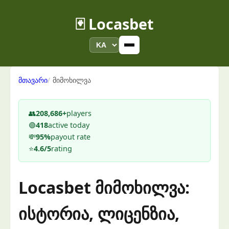
🃏 Locasbet
მთავარი
მიმოხილვა
👥
208,686+
players
🟢
418
active today
💸
95%
payout rate
⭐
4.6/5
rating
Locasbet მიმოხილვა:
ისტორია, ლიცენზია,