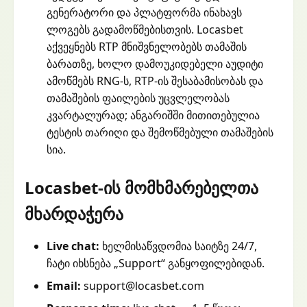
გენერატორი და პლატფორმა ინახავს
ლოგებს გადამოწმებისთვის. Locasbet
აქვეყნებს RTP მნიშვნელობებს თამაშის
ბარათზე, ხოლო დამოუკიდებელი აუდიტი
ამოწმებს RNG-ს, RTP-ის შესაბამისობას და
თამაშების ფაილების უცვლელობას
კვარტალურად; ანგარიშში მითითებულია
ტესტის თარიღი და შემოწმებული თამაშების
სია.
Locasbet-ის მომხმარებელთა
მხარდაჭერა
Live chat:
ხელმისაწვდომია საიტზე 24/7,
ჩატი იხსნება „Support“ განყოფილებიდან.
Email:
support@locasbet.com