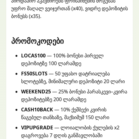
პირდაპირ აკავშირებს ფრისპინების მოგებას
უფრო მაღალ ვეიჯერთან (x40), ვიდრე დეპოზიტის
ბონუსს (x35).
პრომოკოდები
LOCAS100
— 100% ბონუსი პირველ
დეპოზიტზე 100 ლარამდე
FS50SLOTS
— 50 უფასო დატრიალება
სლოტებზე, მინიმალური დეპოზიტი 20 ლარი
WEEKEND25
— 25% ბონუსი პარასკევი–კვირა
დეპოზიტებზე 200 ლარამდე
CASH10BACK
— 10% ქეშბექი კვირის
წაგებულ თანხაზე, მაქსიმუმ 150 ლარი
VIPUPGRADE
— ლოიალობის ქულების x2
დაგროვება 7 დღის განმავლობაში