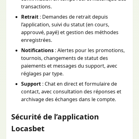
transactions.
Retrait
: Demandes de retrait depuis
l’application, suivi du statut (en cours,
approuvé, payé) et gestion des méthodes
enregistrées.
Notifications
: Alertes pour les promotions,
tournois, changements de statut des
paiements et messages du support, avec
réglages par type.
Support
: Chat en direct et formulaire de
contact, avec consultation des réponses et
archivage des échanges dans le compte.
Sécurité de l’application
Locasbet