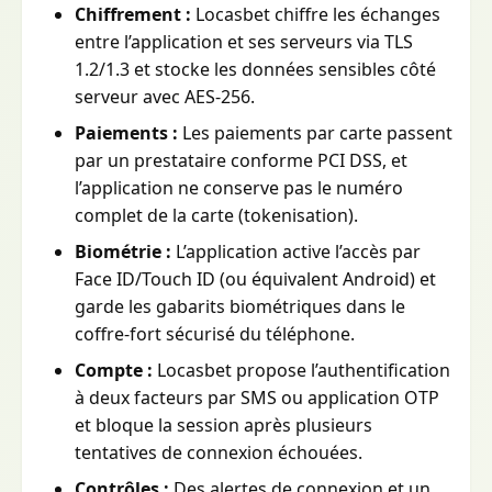
Chiffrement :
Locasbet chiffre les échanges
entre l’application et ses serveurs via TLS
1.2/1.3 et stocke les données sensibles côté
serveur avec AES-256.
Paiements :
Les paiements par carte passent
par un prestataire conforme PCI DSS, et
l’application ne conserve pas le numéro
complet de la carte (tokenisation).
Biométrie :
L’application active l’accès par
Face ID/Touch ID (ou équivalent Android) et
garde les gabarits biométriques dans le
coffre-fort sécurisé du téléphone.
Compte :
Locasbet propose l’authentification
à deux facteurs par SMS ou application OTP
et bloque la session après plusieurs
tentatives de connexion échouées.
Contrôles :
Des alertes de connexion et un