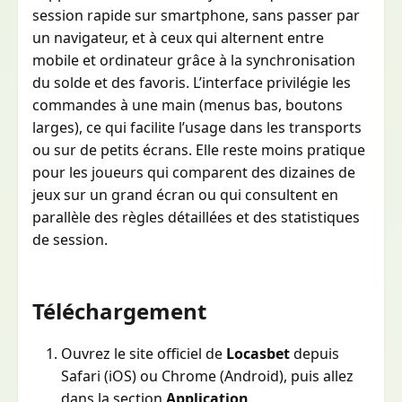
session rapide sur smartphone, sans passer par
un navigateur, et à ceux qui alternent entre
mobile et ordinateur grâce à la synchronisation
du solde et des favoris. L’interface privilégie les
commandes à une main (menus bas, boutons
larges), ce qui facilite l’usage dans les transports
ou sur de petits écrans. Elle reste moins pratique
pour les joueurs qui comparent des dizaines de
jeux sur un grand écran ou qui consultent en
parallèle des règles détaillées et des statistiques
de session.
Téléchargement
Ouvrez le site officiel de
Locasbet
depuis
Safari (iOS) ou Chrome (Android), puis allez
dans la section
Application
.