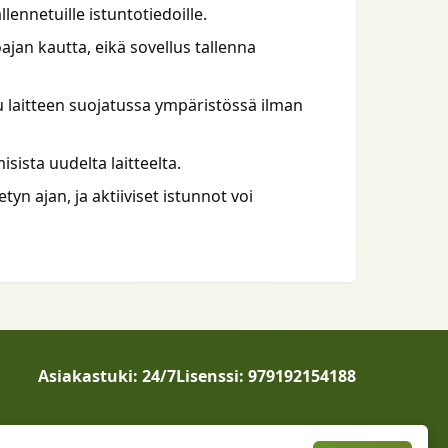
lennetuille istuntotiedoille.
an kautta, eikä sovellus tallenna
uu laitteen suojatussa ympäristössä ilman
sista uudelta laitteelta.
n ajan, ja aktiiviset istunnot voi
Asiakastuki: 24/7
Lisenssi: 979192154188