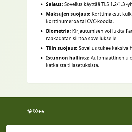
Salaus:
Sovellus käyttää TLS 1.2/1.3 -yh
Maksujen suojaus:
Korttimaksut kulke
korttinumeroa tai CVC-koodia.
Biometria:
Kirjautumisen voi lukita Fa
raakadatan siirtoa sovellukselle.
Tilin suojaus:
Sovellus tukee kaksivaihe
Istunnon hallinta:
Automaattinen ulosk
katkaista tiliasetuksista.
💎
🎯
♦️
♠️