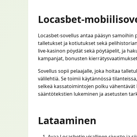
Locasbet-mobiilisove
Locasbet-sovellus antaa pääsyn samoihin per
talletukset ja kotiutukset sekä pelihistoria
live-kasinon pöydät sekä pöytäpelit, ja ha
kampanjat, bonusten kierrätysvaatimukset 
Sovellus sopii pelaajalle, joka hoitaa tallet
välilehtiä. Se toimii käytännössä tilanteiss
selkeä kassatoimintojen polku vähentävät kl
sääntötekstien lukeminen ja asetusten tar
Lataaminen
Avaa Locasbetin virallinen sivusto ja s