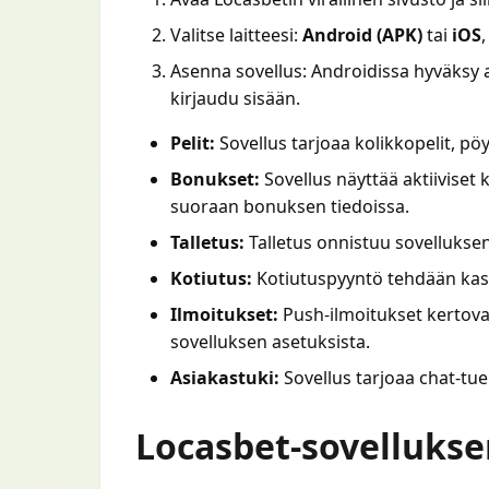
Valitse laitteesi:
Android (APK)
tai
iOS
,
Asenna sovellus: Androidissa hyväksy 
kirjaudu sisään.
Pelit:
Sovellus tarjoaa kolikkopelit, pöy
Bonukset:
Sovellus näyttää aktiivise
suoraan bonuksen tiedoissa.
Talletus:
Talletus onnistuu sovelluksen
Kotiutus:
Kotiutuspyyntö tehdään kassa
Ilmoitukset:
Push-ilmoitukset kertovat
sovelluksen asetuksista.
Asiakastuki:
Sovellus tarjoaa chat-tue
Locasbet-sovellukse