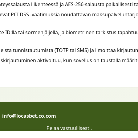
teyssalausta liikenteessä ja AES-256-salausta paikallisesti tal
vat PCI DSS -vaatimuksia noudattavan maksupalveluntarjoaj
ce ID:llä tai sormenjäljellä, ja biometrinen tarkistus tapaht
ista tunnistautumista (TOTP tai SMS) ja ilmoittaa kirjautumi
irjautuminen aktivoituu, kun sovellus on taustalla määritety
info@locasbet.co.com
Pelaa vastuullisesti.