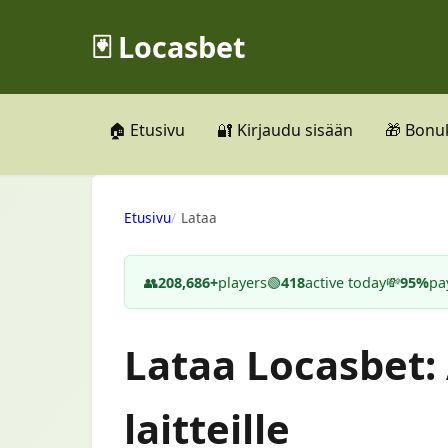
🃏 Locasbet
🏠 Etusivu
🔐 Kirjaudu sisään
🎁 Bonu
Etusivu
Lataa
👥
208,686+
players
🟢
418
active today
💸
95%
pa
Lataa Locasbet: 
laitteille