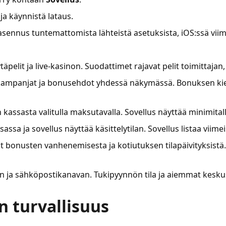
 ja käynnistä lataus.
asennus tuntemattomista lähteistä asetuksista, iOS:ssä viim
täpelit ja live-kasinon. Suodattimet rajavat pelit toimittajan
t kampanjat ja bonusehdot yhdessä näkymässä. Bonuksen kie
 kassasta valitulla maksutavalla. Sovellus näyttää minimita
ssa ja sovellus näyttää käsittelytilan. Sovellus listaa vii
 bonusten vanhenemisesta ja kotiutuksen tilapäivityksistä.
n ja sähköpostikanavan. Tukipyynnön tila ja aiemmat keskuste
n turvallisuus