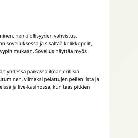
minen, henkilöllisyyden vahvistus,
n sovelluksessa ja sisältää kolikkopelit,
lityypin mukaan. Sovellus näyttää myös
nan yhdessä paikassa ilman erillisiä
utuminen, viimeksi pelattujen pelien lista ja
issä ja live-kasinossa, kun taas pitkien