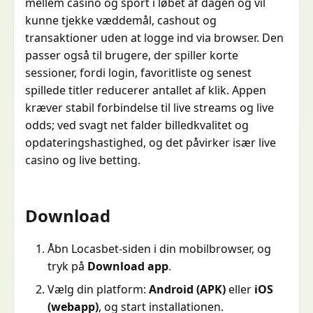
mellem casino og sport i løbet af dagen og vil
kunne tjekke væddemål, cashout og
transaktioner uden at logge ind via browser. Den
passer også til brugere, der spiller korte
sessioner, fordi login, favoritliste og senest
spillede titler reducerer antallet af klik. Appen
kræver stabil forbindelse til live streams og live
odds; ved svagt net falder billedkvalitet og
opdateringshastighed, og det påvirker især live
casino og live betting.
Download
Åbn Locasbet-siden i din mobilbrowser, og
tryk på
Download app
.
Vælg din platform:
Android (APK)
eller
iOS
(webapp)
, og start installationen.