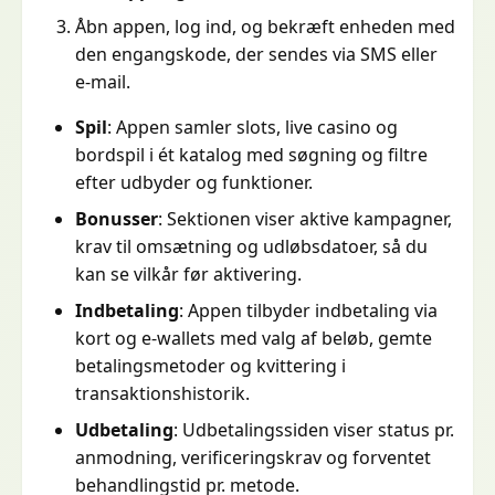
Åbn appen, log ind, og bekræft enheden med
den engangskode, der sendes via SMS eller
e-mail.
Spil
: Appen samler slots, live casino og
bordspil i ét katalog med søgning og filtre
efter udbyder og funktioner.
Bonusser
: Sektionen viser aktive kampagner,
krav til omsætning og udløbsdatoer, så du
kan se vilkår før aktivering.
Indbetaling
: Appen tilbyder indbetaling via
kort og e-wallets med valg af beløb, gemte
betalingsmetoder og kvittering i
transaktionshistorik.
Udbetaling
: Udbetalingssiden viser status pr.
anmodning, verificeringskrav og forventet
behandlingstid pr. metode.