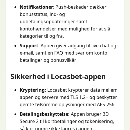
Notifikationer
: Push-beskeder dækker
bonusstatus, ind- og
udbetalingsopdateringer samt
kontohændelser, med mulighed for at slå
kategorier til og fra.
Support
: Appen giver adgang til live chat og
e-mail, samt en FAQ med svar om konto,
betalinger og bonusvilkår.
Sikkerhed i Locasbet-appen
Kryptering:
Locasbet krypterer data mellem
appen og servere med TLS 1.2+ og beskytter
gemte følsomme oplysninger med AES-256.
Betalingsbeskyttelse:
Appen bruger 3D
Secure 2 til kortbetalinger og tokenisering,
så kortnumre ikke lagres i appen.